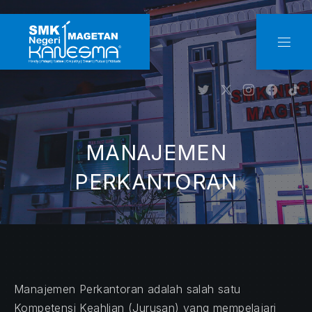
CLO
NAVI
New Window
New Window
New Windo
New W
Ne
MANAJEMEN
PERKANTORAN
Manajemen Perkantoran adalah salah satu
Kompetensi Keahlian (Jurusan) yang mempelajari