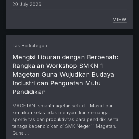
20 July 2026
VIEW
TRANSP
Tak Berkategori
PREVIOUS
NE
Mengisi Liburan dengan Berbenah:
Rangkaian Workshop SMKN 1
Magetan Guna Wujudkan Budaya
Industri dan Penguatan Mutu
Pendidikan
MAGETAN, smkn1magetan.sch.id – Masa libur
kenaikan kelas tidak menyurutkan semangat
sportivitas dan produktivitas para pendidik serta
tenaga kependidikan di SMK Negeri 1 Magetan.
Guna …