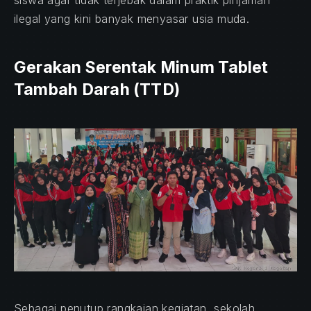
ilegal yang kini banyak menyasar usia muda.
Gerakan Serentak Minum Tablet
Tambah Darah (TTD)
PREVIOUS
NE
Sebagai penutup rangkaian kegiatan, sekolah