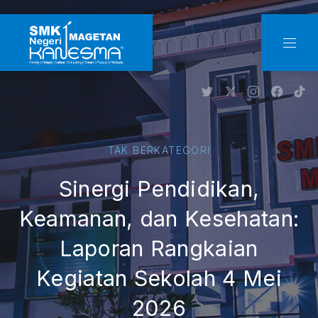
CLO
NAVI
New Window
New Window
New Windo
New W
Ne
TAK BERKATEGORI
Sinergi Pendidikan,
Keamanan, dan Kesehatan:
Laporan Rangkaian
Kegiatan Sekolah 4 Mei
2026