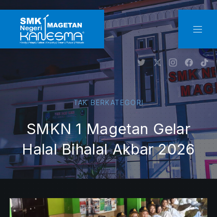
CLO
NAVI
New Window
New Window
New Windo
New W
Ne
TAK BERKATEGORI
SMKN 1 Magetan Gelar
Halal Bihalal Akbar 2026