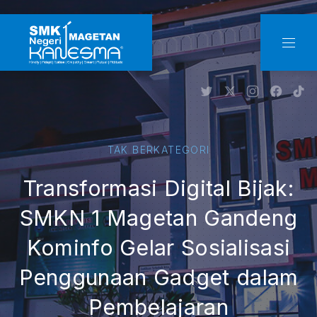
CLO
NAVI
New Window
New Window
New Windo
New W
Ne
TAK BERKATEGORI
Transformasi Digital Bijak:
SMKN 1 Magetan Gandeng
Kominfo Gelar Sosialisasi
Penggunaan Gadget dalam
Pembelajaran